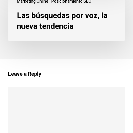
Marketing Online
Posicionamiento SEO
búsquedas
por
Las búsquedas por voz, la
voz,
nueva tendencia
la
nueva
tendencia
Leave a Reply