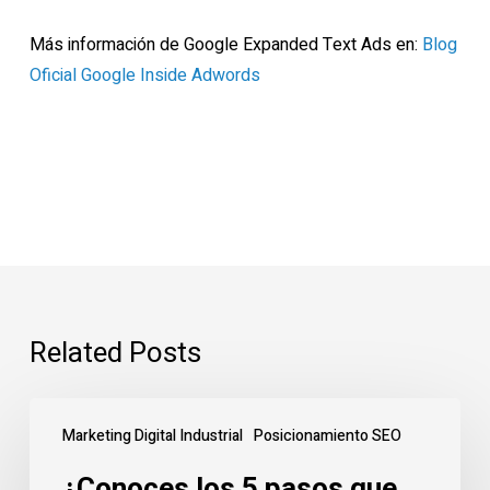
Más información de Google Expanded Text Ads en:
Blog
Oficial Google Inside Adwords
Related Posts
¿Conoces
Marketing Digital Industrial
Posicionamiento SEO
los
5
¿Conoces los 5 pasos que