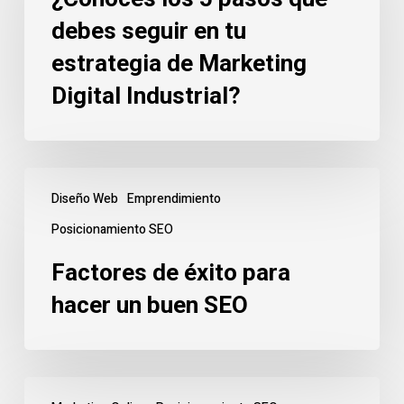
pasos
debes seguir en tu
que
estrategia de Marketing
debes
seguir
Digital Industrial?
en
tu
estrategia
Factores
de
Diseño Web
Emprendimiento
de
Marketing
éxito
Posicionamiento SEO
Digital
para
Industrial?
Factores de éxito para
hacer
hacer un buen SEO
un
buen
SEO
Las