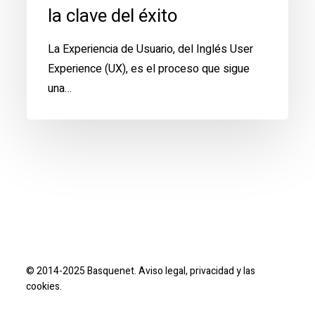
la clave del éxito
la
clave
La Experiencia de Usuario, del Inglés User
del
Experience (UX), es el proceso que sigue
éxito
una…
© 2014-2025 Basquenet.
Aviso legal, privacidad
y
las
cookies.