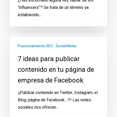
¿Has escuchado alguna vez hablar de los
“influencers”? Se trata de un término ya
establecido…
7
ideas
Posicionamiento SEO
Social Media
para
7 ideas para publicar
publicar
contenido
contenido en tu página de
en
empresa de Facebook
tu
página
¡¡Publicar contenido en Twitter, Instagram, el
de
Blog, página de Facebook....!!! Las redes
empresa
sociales nos ofrecen…
de
Facebook