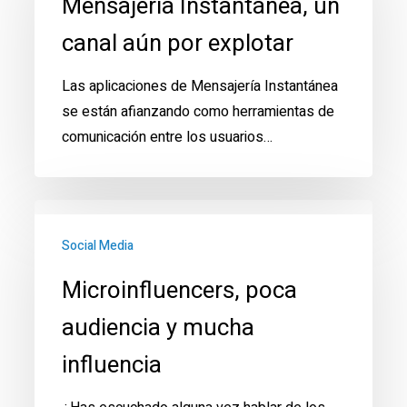
Mensajería Instantánea, un
canal
canal aún por explotar
aún
por
Las aplicaciones de Mensajería Instantánea
explotar
se están afianzando como herramientas de
comunicación entre los usuarios…
Microinfluencers,
poca
Social Media
audiencia
Microinfluencers, poca
y
mucha
audiencia y mucha
influencia
influencia