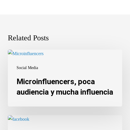
Related Posts
Microinfluencers,
poca
Social Media
audiencia
y
Microinfluencers, poca
mucha
audiencia y mucha influencia
influencia
7
ideas