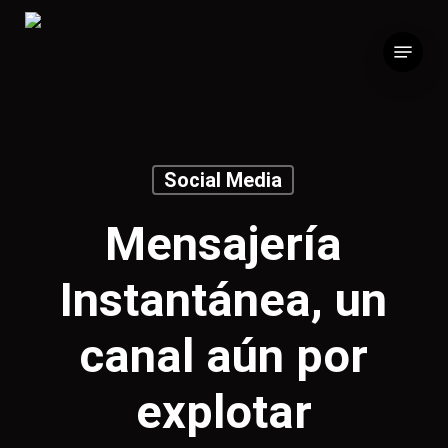
Skip
to
Menu
main
content
Social Media
Mensajería
Instantánea, un
canal aún por
explotar