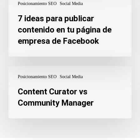
Posicionamiento SEO
Social Media
para
publicar
7 ideas para publicar
contenido
contenido en tu página de
en
empresa de Facebook
tu
página
de
empresa
Content
de
Posicionamiento SEO
Social Media
Curator
Facebook
vs
Content Curator vs
Community
Community Manager
Manager